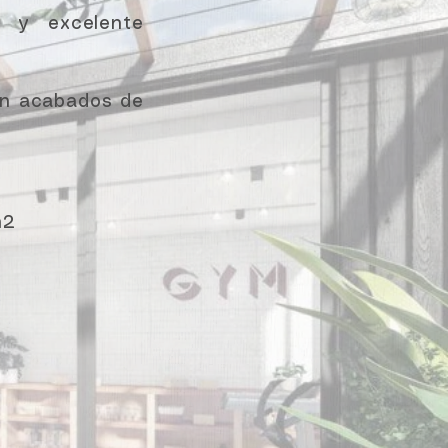
 y excelente
on acabados de
m2