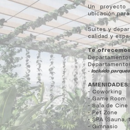
Un proyecto 
ubicación para 
Suites y depa
calidad y espa
Te ofrecemos
Departamentos
Departamentos
-
Incluido parque
AMENIDADES:
- Coworking
- Game Room
- Sala de Cine
- Pet Zone
- SPA (Sauna, 
- Gimnasio