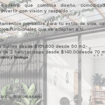
moderno que combina diseño, comodidad
invertir con visión y respaldo 📈
rtamentos pensados para tu estilo de vida, c
cios funcionales que se adaptan a ti.
:-
 Suites desde $101.800 desde 50 m2-
 de 2 habitaciones desde $140.00desde 70 
adero y bodega
turco, hidromasaje)